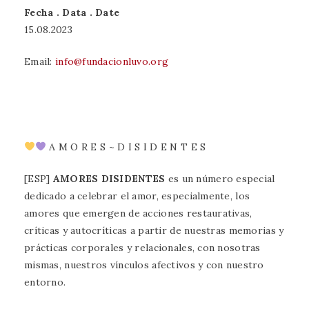
Fecha . Data . Date
15.08.2023
Email:
info@fundacionluvo.org
A M O R E S ~ D I S I D E N T E S
[ESP]
AMORES DISIDENTES
es un número especial
dedicado a celebrar el amor, especialmente, los
amores que emergen de acciones restaurativas,
críticas y autocríticas a partir de nuestras memorias y
prácticas corporales y relacionales, con nosotras
mismas, nuestros vínculos afectivos y con nuestro
entorno.