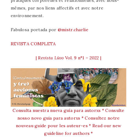
pratiques corporelles et relationnelles, avec nous-
mêmes, par nos liens affectifs et avec notre
environnement.
Fabulosa portada por
@mistr.charlie
REVISTA COMPLETA
|
Revista Lüvo
Vol. 9 n°1 – 2022 |
Consulta nuestra nueva guía para autorxs ° Consulte
nosso novo guia para autorxs ° Consultez notre
nouveau guide pour les auteur-es ° Read our new
guideline for authors °