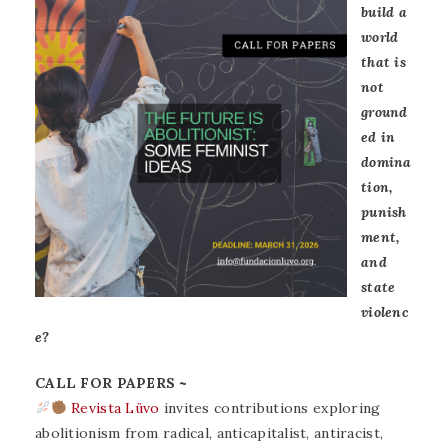
build a
world
that is
not
ground
ed in
domina
tion,
punish
ment,
and
state
violenc
e?
CALL FOR PAPERS ~
Revista Lüvo
invites contributions exploring
abolitionism from radical, anticapitalist, antiracist,