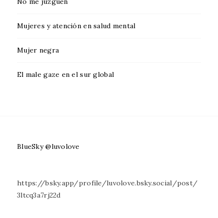
No me juzguen
Mujeres y atención en salud mental
Mujer negra
El male gaze en el sur global
BlueSky @luvolove
https://bsky.app/profile/luvolove.bsky.social/post/
3ltcq3a7rj22d