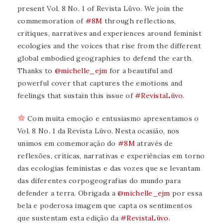
present Vol. 8 No. 1 of Revista Lüvo. We join the
commemoration of
#8M
through reflections,
critiques, narratives and experiences around feminist
ecologies and the voices that rise from the different
global embodied geographies to defend the earth.
Thanks to
@michelle_ejm
for a beautiful and
powerful cover that captures the emotions and
feelings that sustain this issue of
#RevistaLüvo
.
Com muita emoção e entusiasmo apresentamos o
Vol. 8 No. 1 da Revista Lüvo. Nesta ocasião, nos
unimos em comemoração do
#8M
através de
reflexões, críticas, narrativas e experiências em torno
das ecologias feministas e das vozes que se levantam
das diferentes corpogeografias do mundo para
defender a terra. Obrigada a
@michelle_ejm
por essa
bela e poderosa imagem que capta os sentimentos
que sustentam esta edição da
#RevistaLüvo
.