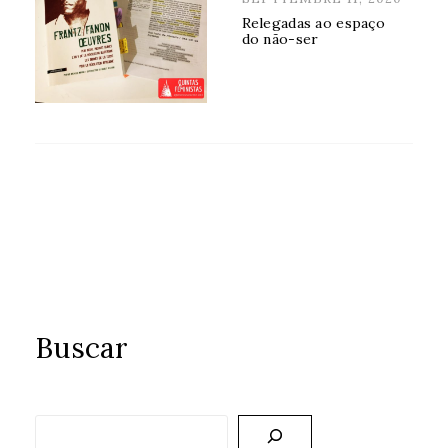
ON
Relegadas ao espaço
do não-ser
Buscar
Buscar