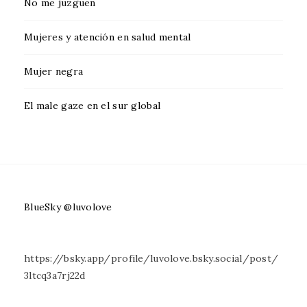
No me juzguen
Mujeres y atención en salud mental
Mujer negra
El male gaze en el sur global
BlueSky @luvolove
https://bsky.app/profile/luvolove.bsky.social/post/
3ltcq3a7rj22d