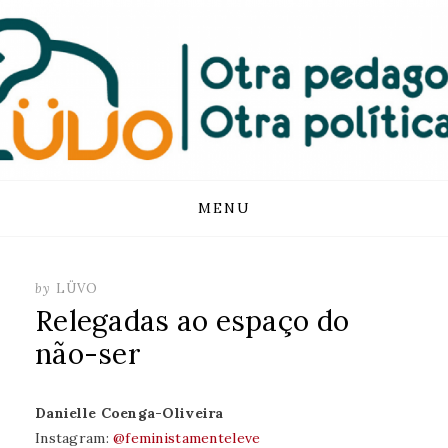
FUNDACIÓN
LUVO
Skip
MENU
to
content
by
LÜVO
Relegadas ao espaço do
não-ser
Danielle Coenga-Oliveira
Instagram:
@feministamenteleve