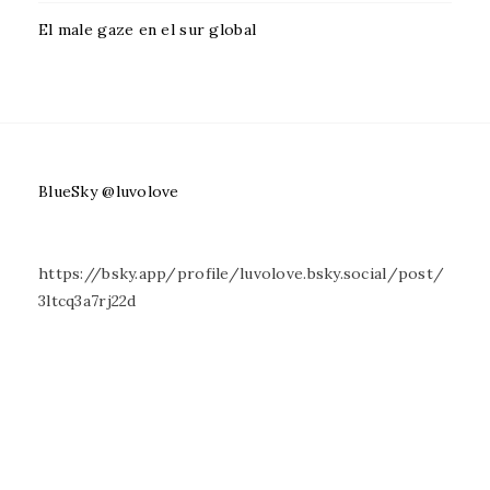
El male gaze en el sur global
BlueSky @luvolove
https://bsky.app/profile/luvolove.bsky.social/post/
3ltcq3a7rj22d