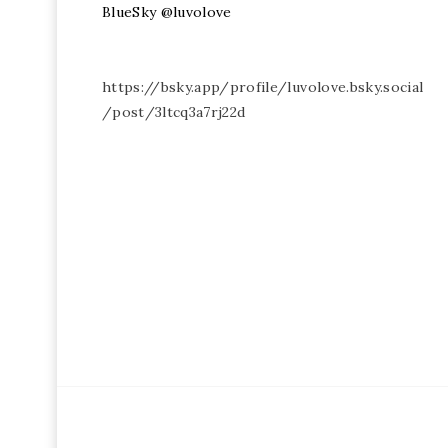
BlueSky @luvolove
https://bsky.app/profile/luvolove.bsky.social
/post/3ltcq3a7rj22d