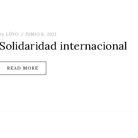
POSTED
by
LÜVO
JUNIO 6, 2021
ON
Solidaridad internacional
READ MORE