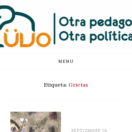
FUNDACIÓN
LUVO
Skip
MENU
to
content
Etiqueta:
Grietas
POSTED
SEPTIEMBRE 26,