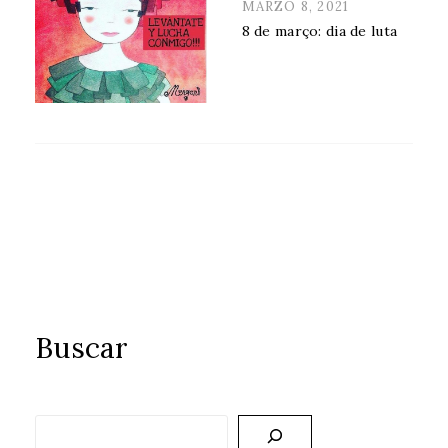
POSTED
MARZO 8, 2021
ON
8 de março: dia de luta
Buscar
Buscar