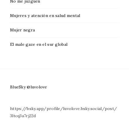
No me juzguen
Mujeres y atención en salud mental
Mujer negra
El male gaze en el sur global
BlueSky @luvolove
https://bsky.app/profile/luvolove.bsky.social/post/
3ltcq3a7rj22d