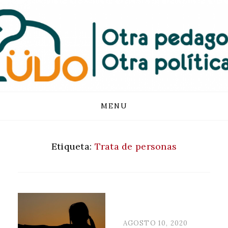
FUNDACIÓN
LUVO
Skip
MENU
to
content
Etiqueta:
Trata de personas
POSTED
AGOSTO 10, 2020