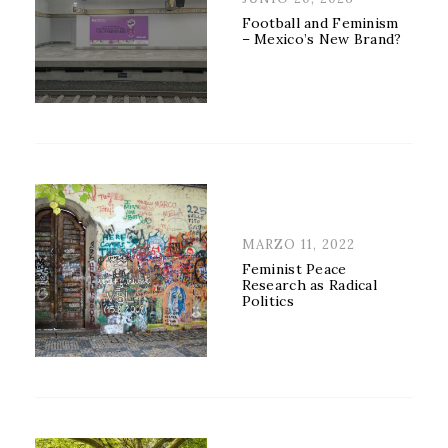
ON
Football and Feminism
– Mexico’s New Brand?
POSTED
MARZO 11, 2022
ON
Feminist Peace
Research as Radical
Politics