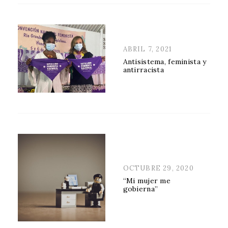
POSTED
ABRIL 7, 2021
ON
Antisistema, feminista y
antirracista
POSTED
OCTUBRE 29, 2020
ON
“Mi mujer me
gobierna”