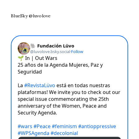
BlueSky @luvolove