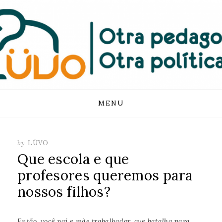
FUNDACIÓN
LUVO
Skip
MENU
to
content
by
LÜVO
Que escola e que
profesores queremos para
nossos filhos?
Então, você pai e mãe trabalhador, que batalha para