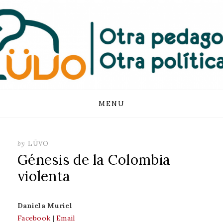
FUNDACIÓN
LUVO
Skip
MENU
to
content
by
LÜVO
Génesis de la Colombia
violenta
Daniela Muriel
Facebook
|
Email