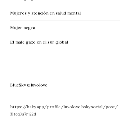
Mujeres y atención en salud mental
Mujer negra
El male gaze en el sur global
BlueSky @luvolove
https://bsky.app/profile/luvolove.bsky.social/post/
3ltcq3a7rj22d