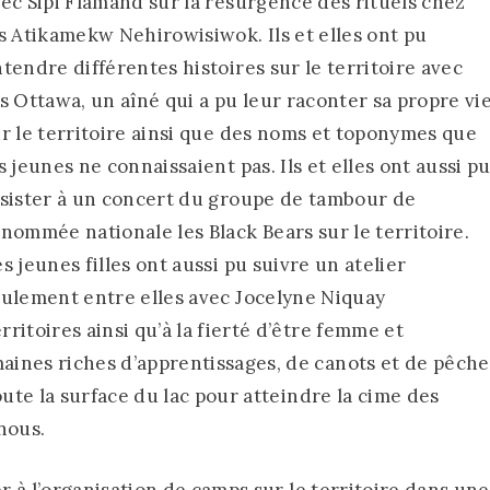
ec Sipi Flamand sur la résurgence des rituels chez
s Atikamekw Nehirowisiwok. Ils et elles ont pu
tendre différentes histoires sur le territoire avec
s Ottawa, un aîné qui a pu leur raconter sa propre vi
r le territoire ainsi que des noms et toponymes que
s jeunes ne connaissaient pas. Ils et elles ont aussi p
sister à un concert du groupe de tambour de
nommée nationale les Black Bears sur le territoire.
s jeunes filles ont aussi pu suivre un atelier
ulement entre elles avec Jocelyne Niquay
itoires ainsi qu’à la fierté d’être femme et
ines riches d’apprentissages, de canots et de pêche
oute la surface du lac pour atteindre la cime des
nous.
er à l’organisation de camps sur le territoire dans une