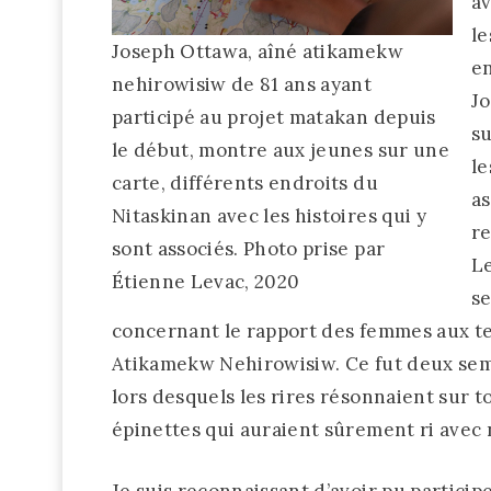
av
le
Joseph Ottawa, aîné atikamekw
en
nehirowisiw de 81 ans ayant
Jo
participé au projet matakan depuis
su
le début, montre aux jeunes sur une
le
carte, différents endroits du
as
Nitaskinan avec les histoires qui y
re
sont associés. Photo prise par
Le
Étienne Levac, 2020
se
concernant le rapport des femmes aux terr
Atikamekw Nehirowisiw. Ce fut deux sema
lors desquels les rires résonnaient sur t
épinettes qui auraient sûrement ri avec 
Je suis reconnaissant d’avoir pu particip