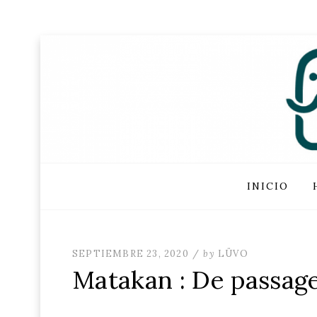
FUNDAC
Skip
INICIO
to
content
POSTED
SEPTIEMBRE 23, 2020
by
LÜVO
ON
Matakan : De passag