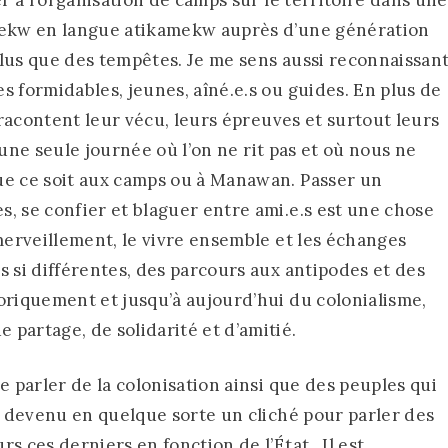
amekw en langue atikamekw auprès d’une génération
 plus que des tempêtes. Je me sens aussi reconnaissan
s formidables, jeunes, aîné.e.s ou guides. En plus de
e racontent leur vécu, leurs épreuves et surtout leurs
s une seule journée où l’on ne rit pas et où nous ne
ue ce soit aux camps ou à Manawan. Passer un
, se confier et blaguer entre ami.e.s est une chose
émerveillement, le vivre ensemble et les échanges
s si différentes, des parcours aux antipodes et des
oriquement et jusqu’à aujourd’hui du colonialisme,
partage, de solidarité et d’amitié.
e parler de la colonisation ainsi que des peuples qui
st devenu en quelque sorte un cliché pour parler des
s ces derniers en fonction de l’État. Il est