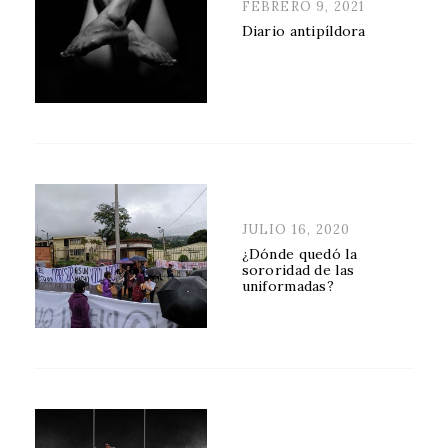
POSTED
FEBRERO 9, 2021
ON
Diario antipíldora
POSTED
JULIO 16, 2020
ON
¿Dónde quedó la
sororidad de las
uniformadas?