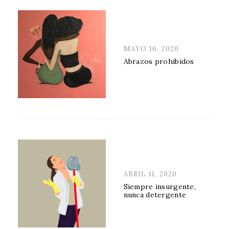
POSTED
MAYO 16, 2020
ON
Abrazos prohibidos
POSTED
ABRIL 11, 2020
ON
Siempre insurgente,
nunca detergente