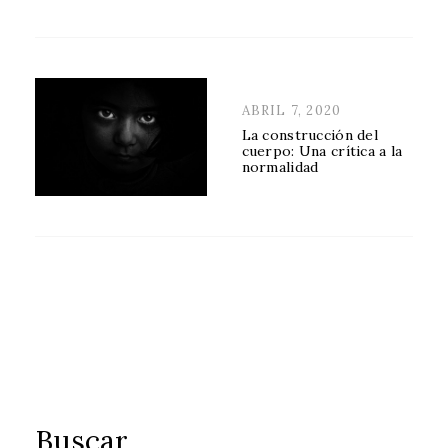
POSTED
ABRIL 7, 2020
ON
La construcción del
cuerpo: Una crítica a la
normalidad
Buscar