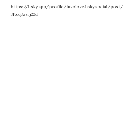
https://bsky.app/profile/luvolove.bsky.social/post/
3ltcq3a7rj22d