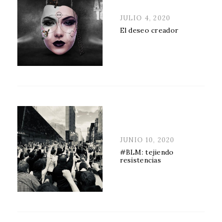
POSTED
JULIO 4, 2020
ON
El deseo creador
POSTED
JUNIO 10, 2020
ON
#BLM: tejiendo
resistencias